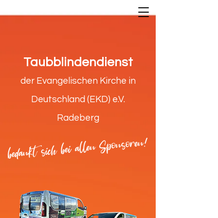
Taubblindendienst
der Evangelischen Kirche in
Deutschland (EKD) e.V.
Radeberg