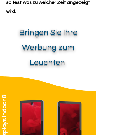
so fest was zu welcher Zeit angezeigt
wird.
Bringen Sie Ihre
Wer
bung zum
Leuchten
W
e
r
b
e
d
s
p
l
a
y
s
I
n
d
o
o
r
&
O
u
t
d
o
o