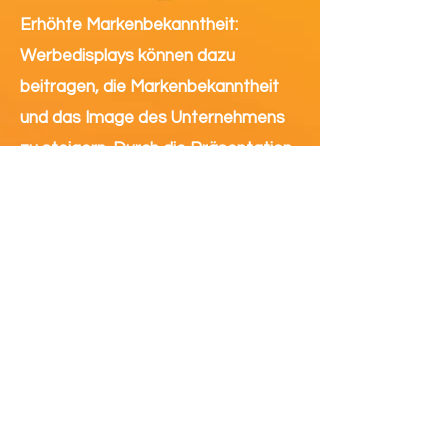
Erhöhte Markenbekanntheit:
Werbedisplays können dazu
beitragen, die Markenbekanntheit
und das Image des Unternehmens
zu steigern. Durch die Präsentation
von qualitativ hochwertigen und
ansprechenden Werbebotschaften
können Unternehmen ihre
Zielgruppe erreichen und eine
positive Wahrnehmung bei ihren
Kunden schaffen.
Insgesamt bieten Werbedisplays
eine breite Palette von Vorteilen für